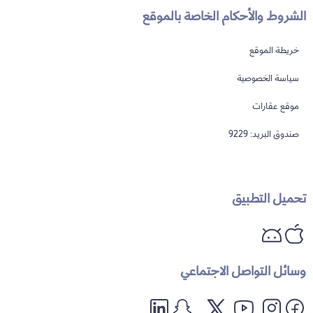
الشروط والأحكام الخاصة بالموقع
خريطة الموقع
سياسة الخصوصية
موقع عقارات
صندوق البريد: 9229
تحميل التطبيق
تنويه: الإجابات تعتمد على تقنية الذكاء الاصطناعي وقد تكون عرضة للخطأ
ماهي التملك في قطر؟
ما هي مناطق التملك الحر؟
وسائل التواصل الاجتماعي
هل يمكن إصدار إقامة عند تملك عقار؟